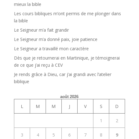
mieux la bible
Les cours bibliques m’ont permis de me plonger dans
la bible
Le Seigneur m’a fait grandir
Le Seigneur m’a donné paix, joie patience
Le Seigneur a travaillé mon caractère
Dès que je retournerai en Martinique, je témoignerai
de ce que j’ai reçu à CEV
Je rends grâce à Dieu, car j’ai grandi avec l’atelier
biblique
août 2026
L
M
M
J
V
S
D
1
2
3
4
5
6
7
8
9