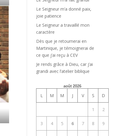
Le Seigneur m’a donné paix,
joie patience
Le Seigneur a travaillé mon
caractère
Dès que je retournerai en
Martinique, je témoignerai de
ce que j’ai reçu à CEV
Je rends grâce à Dieu, car j’ai
grandi avec l’atelier biblique
août 2026
L
M
M
J
V
S
D
1
2
3
4
5
6
7
8
9