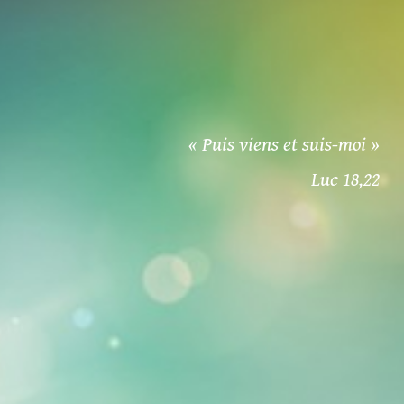
« Puis viens et suis-moi »
Luc 18,22