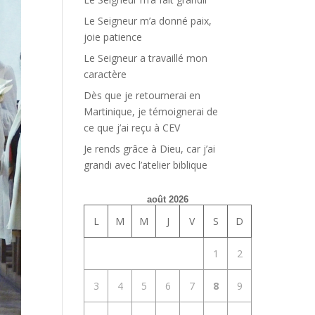
Le Seigneur m’a donné paix,
joie patience
Le Seigneur a travaillé mon
caractère
Dès que je retournerai en
Martinique, je témoignerai de
ce que j’ai reçu à CEV
Je rends grâce à Dieu, car j’ai
grandi avec l’atelier biblique
août 2026
L
M
M
J
V
S
D
1
2
3
4
5
6
7
8
9