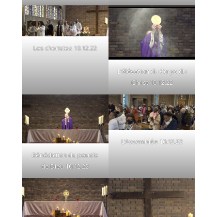
Les choristes 10.12.22
L’élévation du Corps du
Christ 10.12.22
L’Assemblée 10.12.22
Bénédiction du peuole
de Dieu 10.12.22