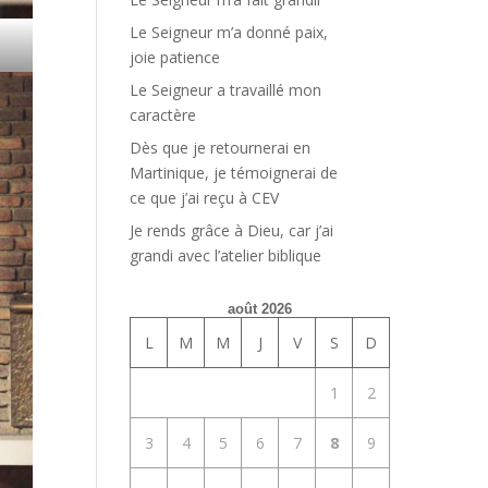
Le Seigneur m’a donné paix,
joie patience
Le Seigneur a travaillé mon
caractère
Dès que je retournerai en
Martinique, je témoignerai de
ce que j’ai reçu à CEV
Je rends grâce à Dieu, car j’ai
grandi avec l’atelier biblique
août 2026
L
M
M
J
V
S
D
1
2
3
4
5
6
7
8
9