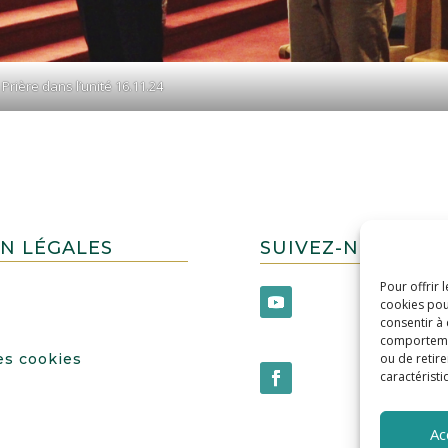
Prière dans l’unité 16.11.24
N LÉGALES
SUIVEZ-NOUS !
Pour offrir 
cookies pou
consentir à
comportement
ou de retire
es cookies
caractéristi
Ac