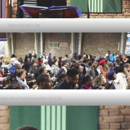
Frère Carl 16.11.24
blée dans l’unité de priére 16.11.24