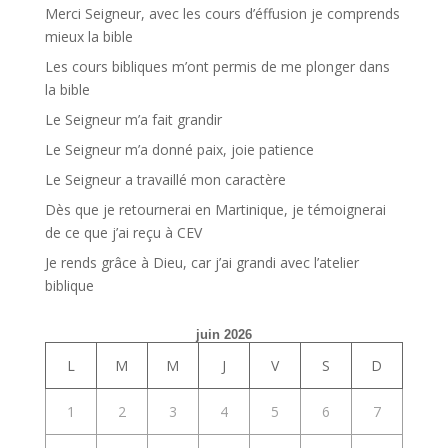
Merci Seigneur, avec les cours d’éffusion je comprends
mieux la bible
Les cours bibliques m’ont permis de me plonger dans
la bible
Le Seigneur m’a fait grandir
Le Seigneur m’a donné paix, joie patience
Le Seigneur a travaillé mon caractère
Dès que je retournerai en Martinique, je témoignerai
de ce que j’ai reçu à CEV
Je rends grâce à Dieu, car j’ai grandi avec l’atelier
biblique
juin 2026
L
M
M
J
V
S
D
1
2
3
4
5
6
7