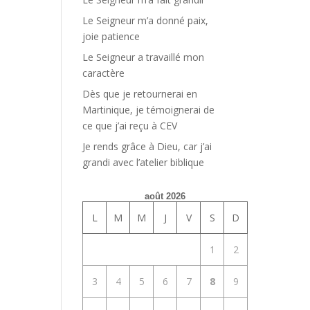
Le Seigneur m’a donné paix,
joie patience
Le Seigneur a travaillé mon
caractère
Dès que je retournerai en
Martinique, je témoignerai de
ce que j’ai reçu à CEV
Je rends grâce à Dieu, car j’ai
grandi avec l’atelier biblique
août 2026
L
M
M
J
V
S
D
1
2
3
4
5
6
7
8
9