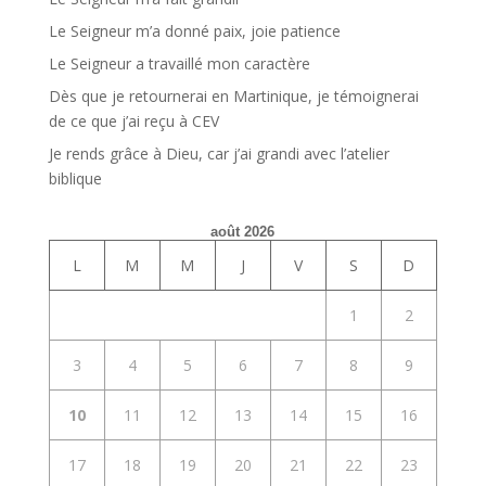
Le Seigneur m’a donné paix, joie patience
Le Seigneur a travaillé mon caractère
Dès que je retournerai en Martinique, je témoignerai
de ce que j’ai reçu à CEV
Je rends grâce à Dieu, car j’ai grandi avec l’atelier
biblique
août 2026
L
M
M
J
V
S
D
1
2
3
4
5
6
7
8
9
10
11
12
13
14
15
16
17
18
19
20
21
22
23