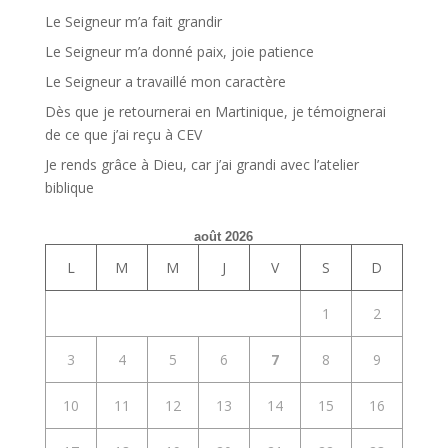
Le Seigneur m’a fait grandir
Le Seigneur m’a donné paix, joie patience
Le Seigneur a travaillé mon caractère
Dès que je retournerai en Martinique, je témoignerai
de ce que j’ai reçu à CEV
Je rends grâce à Dieu, car j’ai grandi avec l’atelier
biblique
août 2026
L
M
M
J
V
S
D
1
2
3
4
5
6
7
8
9
10
11
12
13
14
15
16