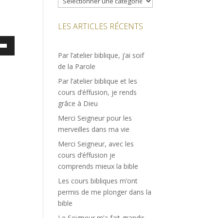
LES ARTICLES RÉCENTS
ez
Par l’atelier biblique, j’ai soif
es
de la Parole
bas
Par l’atelier biblique et les
cours d’éffusion, je rends
enter
grâce à Dieu
Merci Seigneur pour les
uer
merveilles dans ma vie
e.
Merci Seigneur, avec les
cours d’éffusion je
comprends mieux la bible
Les cours bibliques m’ont
permis de me plonger dans la
bible
Le Seigneur m’a fait grandir