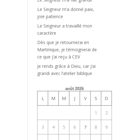
Le Seigneur m’a donné paix,
joie patience
Le Seigneur a travaillé mon
caractère
Dès que je retournerai en
Martinique, je témoignerai de
ce que j’ai reçu à CEV
Je rends grâce à Dieu, car j’ai
grandi avec l’atelier biblique
août 2026
L
M
M
J
V
S
D
1
2
3
4
5
6
7
8
9