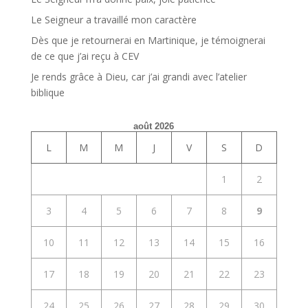
Le Seigneur a travaillé mon caractère
Dès que je retournerai en Martinique, je témoignerai
de ce que j’ai reçu à CEV
Je rends grâce à Dieu, car j’ai grandi avec l’atelier
biblique
août 2026
L
M
M
J
V
S
D
1
2
3
4
5
6
7
8
9
10
11
12
13
14
15
16
17
18
19
20
21
22
23
24
25
26
27
28
29
30