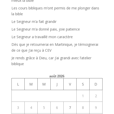
mieux la bible
Les cours bibliques m’ont permis de me plonger dans
la bible
Le Seigneur m’a fait grandir
Le Seigneur m’a donné paix, joie patience
Le Seigneur a travaillé mon caractère
Dès que je retournerai en Martinique, je témoignerai
de ce que j’ai reçu à CEV
Je rends grâce à Dieu, car j’ai grandi avec l’atelier
biblique
août 2026
L
M
M
J
V
S
D
1
2
3
4
5
6
7
8
9