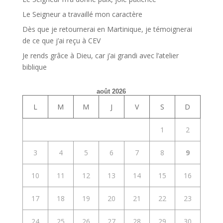
Le Seigneur a travaillé mon caractère
Dès que je retournerai en Martinique, je témoignerai
de ce que j’ai reçu à CEV
Je rends grâce à Dieu, car j’ai grandi avec l’atelier
biblique
août 2026
L
M
M
J
V
S
D
1
2
3
4
5
6
7
8
9
10
11
12
13
14
15
16
17
18
19
20
21
22
23
24
25
26
27
28
29
30