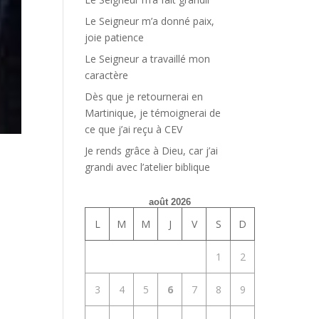
Le Seigneur m’a donné paix,
joie patience
Le Seigneur a travaillé mon
caractère
Dès que je retournerai en
Martinique, je témoignerai de
ce que j’ai reçu à CEV
Je rends grâce à Dieu, car j’ai
grandi avec l’atelier biblique
août 2026
L
M
M
J
V
S
D
1
2
3
4
5
6
7
8
9