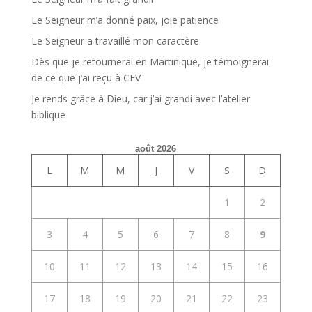
Le Seigneur m’a donné paix, joie patience
Le Seigneur a travaillé mon caractère
Dès que je retournerai en Martinique, je témoignerai
de ce que j’ai reçu à CEV
Je rends grâce à Dieu, car j’ai grandi avec l’atelier
biblique
août 2026
L
M
M
J
V
S
D
1
2
3
4
5
6
7
8
9
10
11
12
13
14
15
16
17
18
19
20
21
22
23