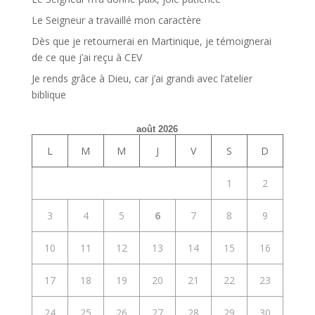
Le Seigneur a travaillé mon caractère
Dès que je retournerai en Martinique, je témoignerai
de ce que j’ai reçu à CEV
Je rends grâce à Dieu, car j’ai grandi avec l’atelier
biblique
août 2026
L
M
M
J
V
S
D
1
2
3
4
5
6
7
8
9
10
11
12
13
14
15
16
17
18
19
20
21
22
23
24
25
26
27
28
29
30