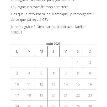
Le Seigneur a travaillé mon caractère
Dès que je retournerai en Martinique, je témoignerai
de ce que j’ai reçu à CEV
Je rends grâce à Dieu, car j’ai grandi avec l’atelier
biblique
août 2026
L
M
M
J
V
S
D
1
2
3
4
5
6
7
8
9
10
11
12
13
14
15
16
17
18
19
20
21
22
23
24
25
26
27
28
29
30