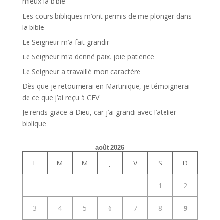
mieux la bible
Les cours bibliques m’ont permis de me plonger dans
la bible
Le Seigneur m’a fait grandir
Le Seigneur m’a donné paix, joie patience
Le Seigneur a travaillé mon caractère
Dès que je retournerai en Martinique, je témoignerai
de ce que j’ai reçu à CEV
Je rends grâce à Dieu, car j’ai grandi avec l’atelier
biblique
août 2026
L
M
M
J
V
S
D
1
2
3
4
5
6
7
8
9