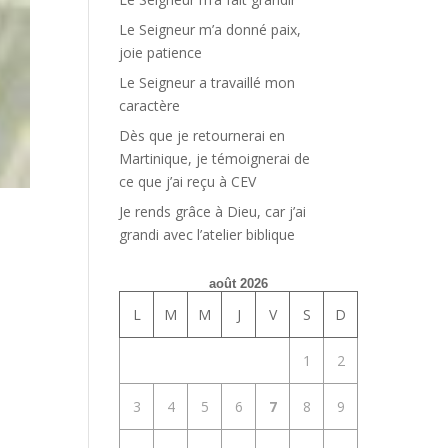
Le Seigneur m’a donné paix,
joie patience
Le Seigneur a travaillé mon
caractère
Dès que je retournerai en
Martinique, je témoignerai de
ce que j’ai reçu à CEV
Je rends grâce à Dieu, car j’ai
grandi avec l’atelier biblique
août 2026
L
M
M
J
V
S
D
1
2
3
4
5
6
7
8
9