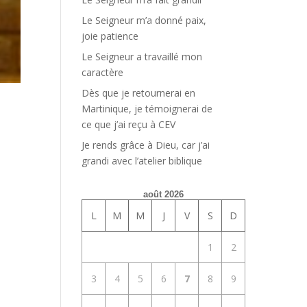
Le Seigneur m’a donné paix,
joie patience
Le Seigneur a travaillé mon
caractère
Dès que je retournerai en
Martinique, je témoignerai de
ce que j’ai reçu à CEV
Je rends grâce à Dieu, car j’ai
grandi avec l’atelier biblique
août 2026
L
M
M
J
V
S
D
1
2
3
4
5
6
7
8
9