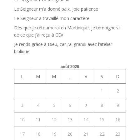
Le Seigneur m’a donné paix, joie patience
Le Seigneur a travaillé mon caractère
Dès que je retournerai en Martinique, je témoignerai
de ce que j’ai reçu à CEV
Je rends grâce à Dieu, car j’ai grandi avec l’atelier
biblique
août 2026
L
M
M
J
V
S
D
1
2
3
4
5
6
7
8
9
10
11
12
13
14
15
16
17
18
19
20
21
22
23