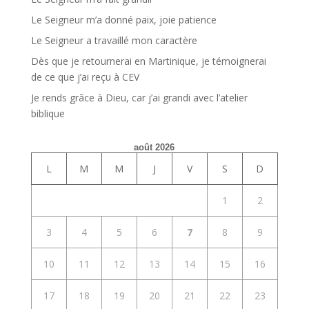
Le Seigneur m’a donné paix, joie patience
Le Seigneur a travaillé mon caractère
Dès que je retournerai en Martinique, je témoignerai
de ce que j’ai reçu à CEV
Je rends grâce à Dieu, car j’ai grandi avec l’atelier
biblique
août 2026
L
M
M
J
V
S
D
1
2
3
4
5
6
7
8
9
10
11
12
13
14
15
16
17
18
19
20
21
22
23