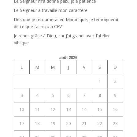
Le Seigneur m’a donné paix, joie patience
Le Seigneur a travaillé mon caractère
Dès que je retournerai en Martinique, je témoignerai
de ce que j’ai reçu à CEV
Je rends grâce à Dieu, car j’ai grandi avec l’atelier
biblique
août 2026
L
M
M
J
V
S
D
1
2
3
4
5
6
7
8
9
10
11
12
13
14
15
16
17
18
19
20
21
22
23