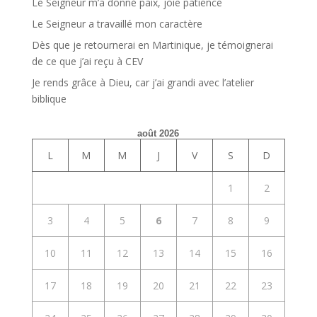
Le Seigneur m’a donné paix, joie patience
Le Seigneur a travaillé mon caractère
Dès que je retournerai en Martinique, je témoignerai
de ce que j’ai reçu à CEV
Je rends grâce à Dieu, car j’ai grandi avec l’atelier
biblique
août 2026
L
M
M
J
V
S
D
1
2
3
4
5
6
7
8
9
10
11
12
13
14
15
16
17
18
19
20
21
22
23