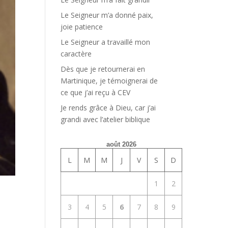
Le Seigneur m’a donné paix,
joie patience
Le Seigneur a travaillé mon
caractère
Dès que je retournerai en
Martinique, je témoignerai de
ce que j’ai reçu à CEV
Je rends grâce à Dieu, car j’ai
grandi avec l’atelier biblique
août 2026
L
M
M
J
V
S
D
1
2
3
4
5
6
7
8
9