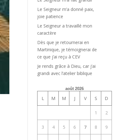
Le Seigneur m’a donné paix,
joie patience
Le Seigneur a travaillé mon
caractère
Dès que je retournerai en
Martinique, je témoignerai de
ce que j’ai reçu à CEV
Je rends grâce à Dieu, car j’ai
grandi avec l’atelier biblique
août 2026
L
M
M
J
V
S
D
1
2
3
4
5
6
7
8
9