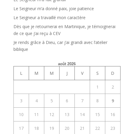
Le Seigneur m’a donné paix, joie patience
Le Seigneur a travaillé mon caractère
Dès que je retournerai en Martinique, je témoignerai
de ce que j’ai reçu à CEV
Je rends grâce à Dieu, car j’ai grandi avec l’atelier
biblique
août 2026
L
M
M
J
V
S
D
1
2
3
4
5
6
7
8
9
10
11
12
13
14
15
16
17
18
19
20
21
22
23