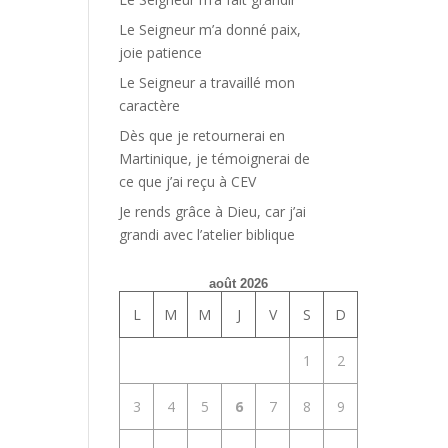
Le Seigneur m’a donné paix,
joie patience
Le Seigneur a travaillé mon
caractère
Dès que je retournerai en
Martinique, je témoignerai de
ce que j’ai reçu à CEV
Je rends grâce à Dieu, car j’ai
grandi avec l’atelier biblique
août 2026
L
M
M
J
V
S
D
1
2
3
4
5
6
7
8
9