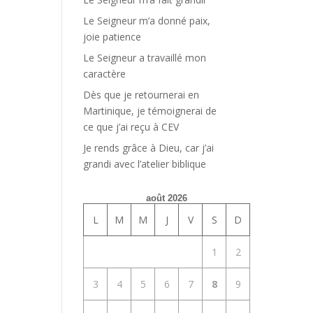
Le Seigneur m’a donné paix,
joie patience
Le Seigneur a travaillé mon
caractère
Dès que je retournerai en
Martinique, je témoignerai de
ce que j’ai reçu à CEV
Je rends grâce à Dieu, car j’ai
grandi avec l’atelier biblique
août 2026
L
M
M
J
V
S
D
1
2
3
4
5
6
7
8
9