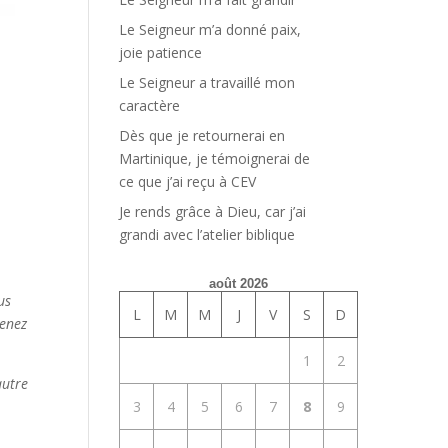
Le Seigneur m’a donné paix,
joie patience
Le Seigneur a travaillé mon
caractère
Dès que je retournerai en
Martinique, je témoignerai de
ce que j’ai reçu à CEV
Je rends grâce à Dieu, car j’ai
grandi avec l’atelier biblique
août 2026
us
L
M
M
J
V
S
D
venez
1
2
autre
3
4
5
6
7
8
9