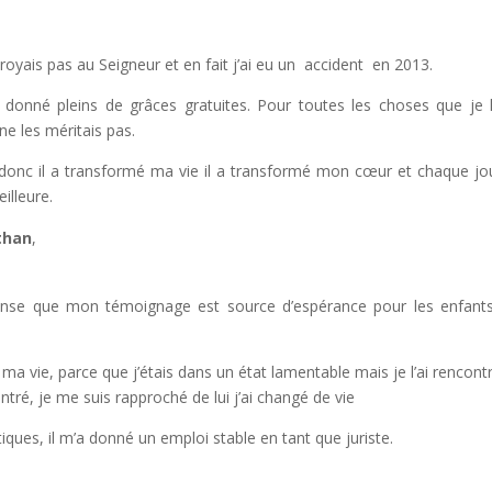
 croyais pas au Seigneur et en fait j’ai eu un accident en 2013.
donné pleins de grâces gratuites. Pour toutes les choses que je l
e les méritais pas.
donc il a transformé ma vie il a transformé mon cœur et chaque jou
illeure.
than
,
ense que mon témoignage est source d’espérance pour les enfants
a vie, parce que j’étais dans un état lamentable mais je l’ai rencontré
ntré, je me suis rapproché de lui j’ai changé de vie
iques, il m’a donné un emploi stable en tant que juriste.