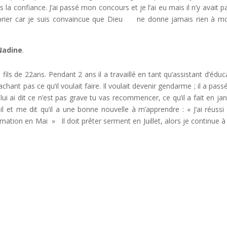
s la confiance. J’ai passé mon concours et je l’ai eu mais il n’y avait p
à prier car je suis convaincue que Dieu ne donne jamais rien à mo
Nadine
.
fils de 22ans. Pendant 2 ans il a travaillé en tant qu’assistant d’éduc
hant pas ce qu’il voulait faire. Il voulait devenir gendarme ; il a pass
lui ai dit ce n’est pas grave tu vas recommencer, ce qu’il a fait en jan
il et me dit qu’il a une bonne nouvelle à m’apprendre : « J’ai réuss
rmation en Mai » Il doit prêter serment en Juillet, alors je continue à 