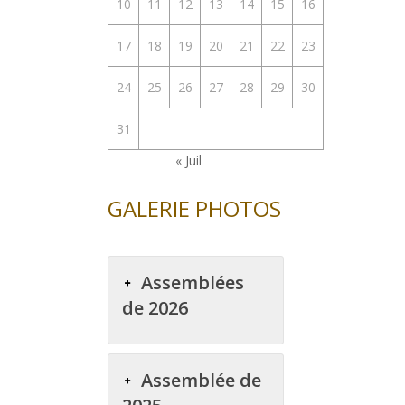
10
11
12
13
14
15
16
enter
17
18
19
20
21
22
23
uer
24
25
26
27
28
29
30
e.
31
« Juil
GALERIE PHOTOS
Assemblées
de 2026
Assemblée de