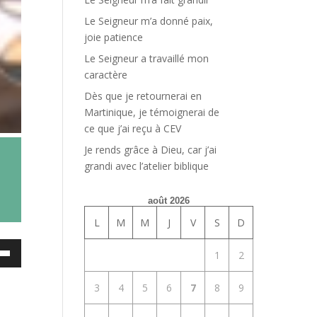
Le Seigneur m’a donné paix,
joie patience
Le Seigneur a travaillé mon
caractère
Dès que je retournerai en
Martinique, je témoignerai de
ce que j’ai reçu à CEV
Je rends grâce à Dieu, car j’ai
grandi avec l’atelier biblique
août 2026
L
M
M
J
V
S
D
ez
1
2
es
3
4
5
6
7
8
9
bas