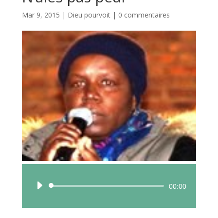
Mar 9, 2015
|
Dieu pourvoit
|
0 commentaires
Lecteur
00:00
audio