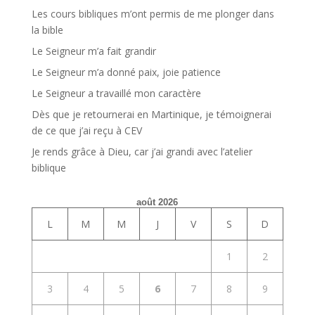
Les cours bibliques m’ont permis de me plonger dans
la bible
Le Seigneur m’a fait grandir
Le Seigneur m’a donné paix, joie patience
Le Seigneur a travaillé mon caractère
Dès que je retournerai en Martinique, je témoignerai
de ce que j’ai reçu à CEV
Je rends grâce à Dieu, car j’ai grandi avec l’atelier
biblique
août 2026
L
M
M
J
V
S
D
1
2
3
4
5
6
7
8
9