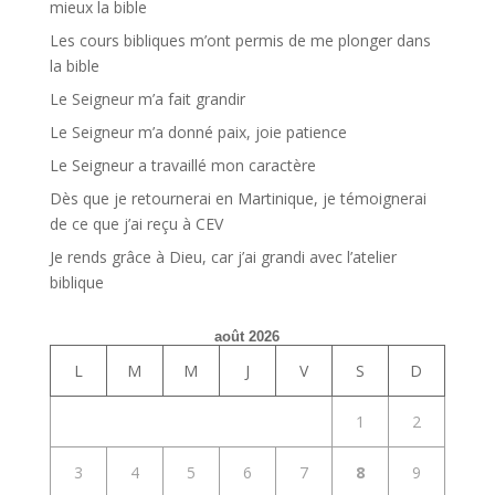
mieux la bible
Les cours bibliques m’ont permis de me plonger dans
la bible
Le Seigneur m’a fait grandir
Le Seigneur m’a donné paix, joie patience
Le Seigneur a travaillé mon caractère
Dès que je retournerai en Martinique, je témoignerai
de ce que j’ai reçu à CEV
Je rends grâce à Dieu, car j’ai grandi avec l’atelier
biblique
août 2026
L
M
M
J
V
S
D
1
2
3
4
5
6
7
8
9