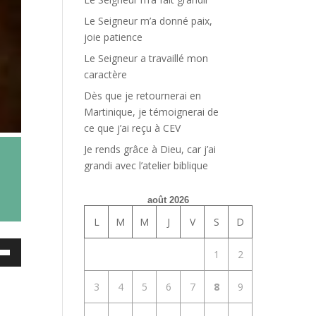
Le Seigneur m’a donné paix,
joie patience
Le Seigneur a travaillé mon
caractère
Dès que je retournerai en
Martinique, je témoignerai de
ce que j’ai reçu à CEV
Je rends grâce à Dieu, car j’ai
grandi avec l’atelier biblique
août 2026
L
M
M
J
V
S
D
ez
1
2
es
3
4
5
6
7
8
9
bas