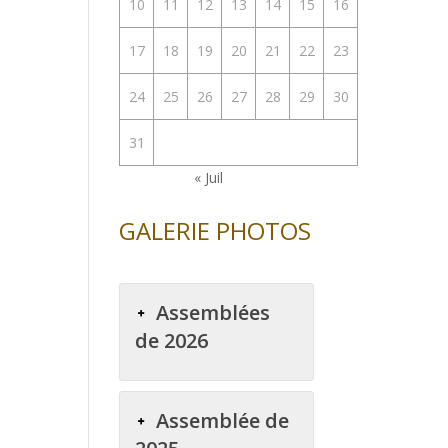
10
11
12
13
14
15
16
enter
17
18
19
20
21
22
23
uer
24
25
26
27
28
29
30
e.
31
« Juil
GALERIE PHOTOS
Assemblées
de 2026
Assemblée de