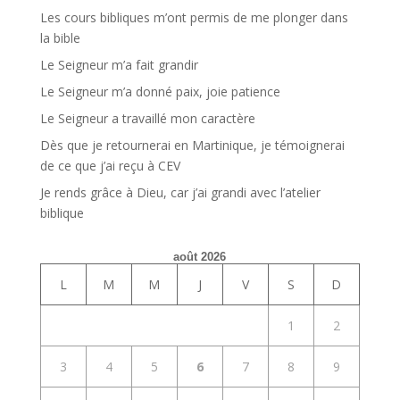
Les cours bibliques m’ont permis de me plonger dans
la bible
Le Seigneur m’a fait grandir
Le Seigneur m’a donné paix, joie patience
Le Seigneur a travaillé mon caractère
Dès que je retournerai en Martinique, je témoignerai
de ce que j’ai reçu à CEV
Je rends grâce à Dieu, car j’ai grandi avec l’atelier
biblique
août 2026
L
M
M
J
V
S
D
1
2
3
4
5
6
7
8
9