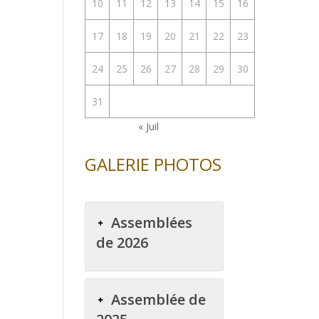
10
11
12
13
14
15
16
enter
17
18
19
20
21
22
23
uer
24
25
26
27
28
29
30
e.
31
« Juil
GALERIE PHOTOS
Assemblées
de 2026
Assemblée de