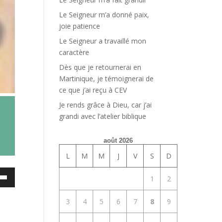
Le Seigneur m’a donné paix,
joie patience
Le Seigneur a travaillé mon
caractère
Dès que je retournerai en
Martinique, je témoignerai de
ce que j’ai reçu à CEV
Je rends grâce à Dieu, car j’ai
grandi avec l’atelier biblique
août 2026
L
M
M
J
V
S
D
ez
1
2
es
3
4
5
6
7
8
9
bas