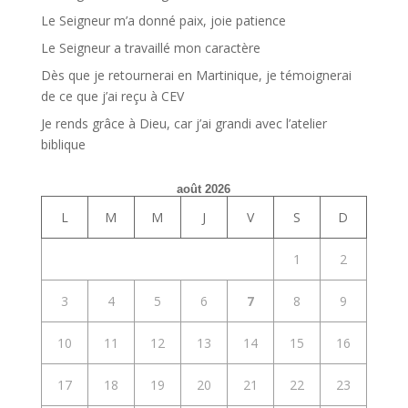
Le Seigneur m’a donné paix, joie patience
Le Seigneur a travaillé mon caractère
Dès que je retournerai en Martinique, je témoignerai
de ce que j’ai reçu à CEV
Je rends grâce à Dieu, car j’ai grandi avec l’atelier
biblique
août 2026
L
M
M
J
V
S
D
1
2
3
4
5
6
7
8
9
10
11
12
13
14
15
16
17
18
19
20
21
22
23