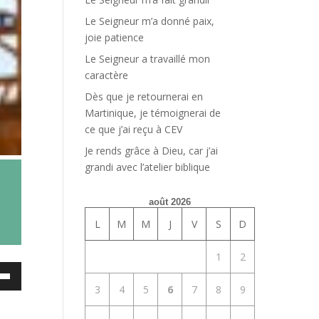
Le Seigneur m’a donné paix,
joie patience
Le Seigneur a travaillé mon
caractère
Dès que je retournerai en
Martinique, je témoignerai de
ce que j’ai reçu à CEV
Je rends grâce à Dieu, car j’ai
grandi avec l’atelier biblique
août 2026
L
M
M
J
V
S
D
1
2
ez
3
4
5
6
7
8
9
es
bas