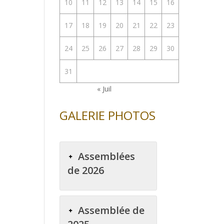
10
11
12
13
14
15
16
enter
17
18
19
20
21
22
23
uer
24
25
26
27
28
29
30
e.
31
« Juil
GALERIE PHOTOS
Assemblées
de 2026
Assemblée de