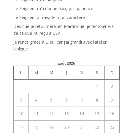
Le Seigneur m’a donné paix, joie patience
Le Seigneur a travaillé mon caractère
Dès que je retournerai en Martinique, je témoignerai
de ce que j’ai reçu à CEV
Je rends grâce à Dieu, car j’ai grandi avec l’atelier
biblique
août 2026
L
M
M
J
V
S
D
1
2
3
4
5
6
7
8
9
10
11
12
13
14
15
16
17
18
19
20
21
22
23