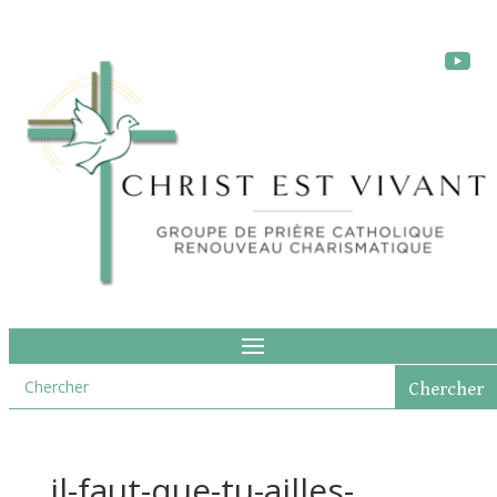
il-faut-que-tu-ailles-