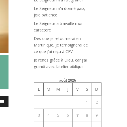
Le Seigneur m’a donné paix,
joie patience
Le Seigneur a travaillé mon
caractère
Dès que je retournerai en
Martinique, je témoignerai de
ce que j’ai reçu à CEV
Je rends grâce à Dieu, car j’ai
grandi avec l’atelier biblique
août 2026
L
M
M
J
V
S
D
ez
1
2
es
3
4
5
6
7
8
9
bas