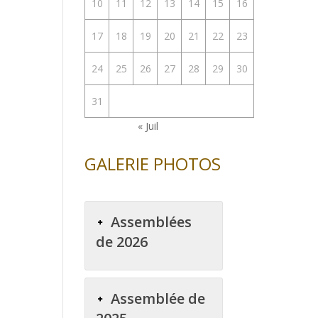
10
11
12
13
14
15
16
enter
17
18
19
20
21
22
23
uer
24
25
26
27
28
29
30
e.
31
« Juil
GALERIE PHOTOS
Assemblées
de 2026
Assemblée de