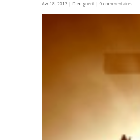
Avr 18, 2017
|
Dieu guérit
|
0 commentaires