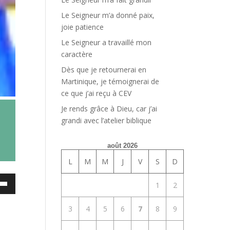
Le Seigneur m’a donné paix,
joie patience
Le Seigneur a travaillé mon
caractère
Dès que je retournerai en
Martinique, je témoignerai de
ce que j’ai reçu à CEV
Je rends grâce à Dieu, car j’ai
grandi avec l’atelier biblique
août 2026
L
M
M
J
V
S
D
ez
1
2
es
3
4
5
6
7
8
9
bas