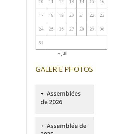
10
11
12
13
14
15
16
enter
17
18
19
20
21
22
23
uer
24
25
26
27
28
29
30
e.
31
« Juil
GALERIE PHOTOS
Assemblées
de 2026
Assemblée de