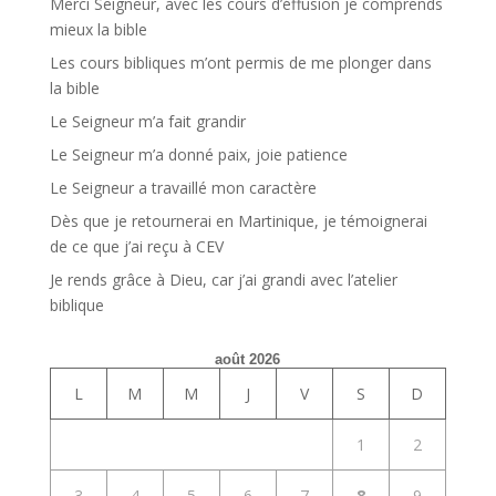
Merci Seigneur, avec les cours d’éffusion je comprends
mieux la bible
Les cours bibliques m’ont permis de me plonger dans
la bible
Le Seigneur m’a fait grandir
Le Seigneur m’a donné paix, joie patience
Le Seigneur a travaillé mon caractère
Dès que je retournerai en Martinique, je témoignerai
de ce que j’ai reçu à CEV
Je rends grâce à Dieu, car j’ai grandi avec l’atelier
biblique
août 2026
L
M
M
J
V
S
D
1
2
3
4
5
6
7
8
9