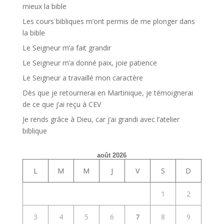
mieux la bible
Les cours bibliques m’ont permis de me plonger dans
la bible
Le Seigneur m’a fait grandir
Le Seigneur m’a donné paix, joie patience
Le Seigneur a travaillé mon caractère
Dès que je retournerai en Martinique, je témoignerai
de ce que j’ai reçu à CEV
Je rends grâce à Dieu, car j’ai grandi avec l’atelier
biblique
août 2026
L
M
M
J
V
S
D
1
2
3
4
5
6
7
8
9