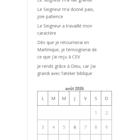
Le Seigneur m’a donné paix,
joie patience
Le Seigneur a travaillé mon
caractère
Dès que je retournerai en
Martinique, je témoignerai de
ce que j’ai reçu à CEV
Je rends grâce à Dieu, car j’ai
grandi avec l’atelier biblique
août 2026
L
M
M
J
V
S
D
1
2
3
4
5
6
7
8
9