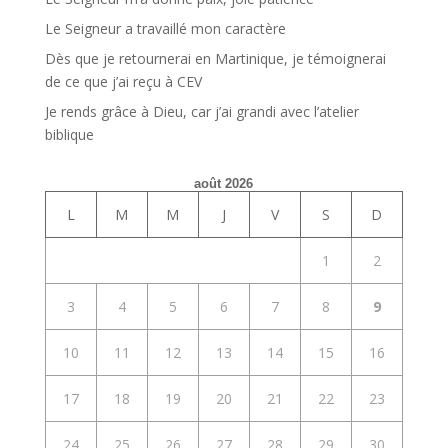
Le Seigneur a travaillé mon caractère
Dès que je retournerai en Martinique, je témoignerai
de ce que j’ai reçu à CEV
Je rends grâce à Dieu, car j’ai grandi avec l’atelier
biblique
août 2026
L
M
M
J
V
S
D
1
2
3
4
5
6
7
8
9
10
11
12
13
14
15
16
17
18
19
20
21
22
23
24
25
26
27
28
29
30