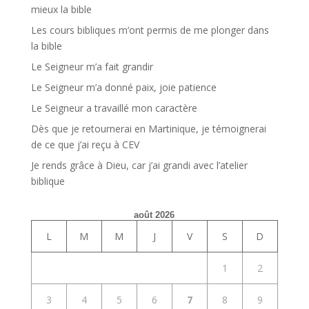
mieux la bible
Les cours bibliques m’ont permis de me plonger dans
la bible
Le Seigneur m’a fait grandir
Le Seigneur m’a donné paix, joie patience
Le Seigneur a travaillé mon caractère
Dès que je retournerai en Martinique, je témoignerai
de ce que j’ai reçu à CEV
Je rends grâce à Dieu, car j’ai grandi avec l’atelier
biblique
août 2026
L
M
M
J
V
S
D
1
2
3
4
5
6
7
8
9