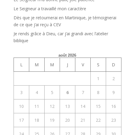
Le Seigneur a travaillé mon caractère
Dès que je retournerai en Martinique, je témoignerai
de ce que j’ai reçu à CEV
Je rends grâce à Dieu, car j’ai grandi avec l’atelier
biblique
août 2026
L
M
M
J
V
S
D
1
2
3
4
5
6
7
8
9
10
11
12
13
14
15
16
17
18
19
20
21
22
23
24
25
26
27
28
29
30