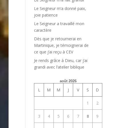
Le Seigneur m’a donné paix,
joie patience
Le Seigneur a travaillé mon
caractère
Dès que je retournerai en
Martinique, je témoignerai de
ce que j’ai reçu à CEV
Je rends grâce à Dieu, car j’ai
grandi avec l’atelier biblique
août 2026
L
M
M
J
V
S
D
1
2
3
4
5
6
7
8
9